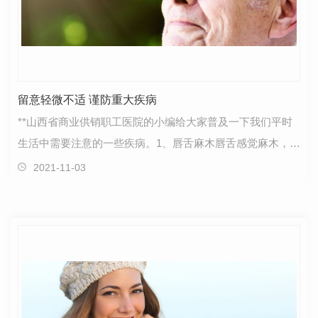
留意轻微不适 谨防重大疾病
**山西省商业供销职工医院的小编给大家普及一下我们平时
生活中需要注意的一些疾病。1、唇舌麻木唇舌感觉麻木，饮
食量减少，身体日渐消瘦，这是胰腺功能在逐步衰退…
2021-11-03