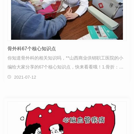
骨外科67个核心知识点
你知道骨外科的相关知识吗，**山西商业供销职工医院的小
编给大家分享的67个核心知识点，快来看看哦！1.骨折：即
骨的完整性和连续性中断以及骨骺分离2.骨折成因：（…
2021-07-12