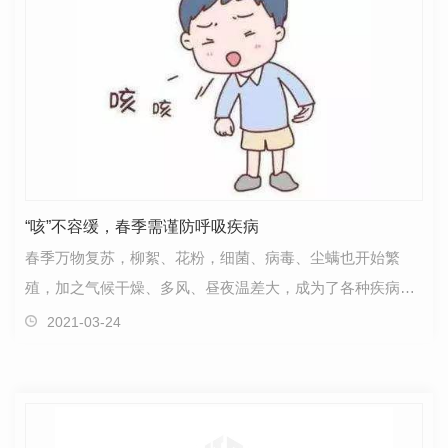
“咳”不容缓，春季需谨防呼吸疾病
春季万物复苏，柳絮、花粉，细菌、病毒、尘螨也开始繁
殖，加之气候干燥、多风、昼夜温差大，成为了各种疾病的
高发季节，尤以感冒、鼻炎、咽喉肿痛等呼吸道疾病更为…
2021-03-24