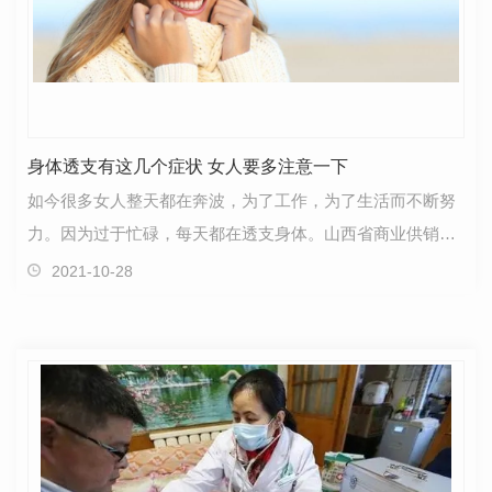
身体透支有这几个症状 女人要多注意一下
如今很多女人整天都在奔波，为了工作，为了生活而不断努
力。因为过于忙碌，每天都在透支身体。山西省商业供销职
工医院的小编提醒大家一定要记住了，过度透支身体对…
2021-10-28