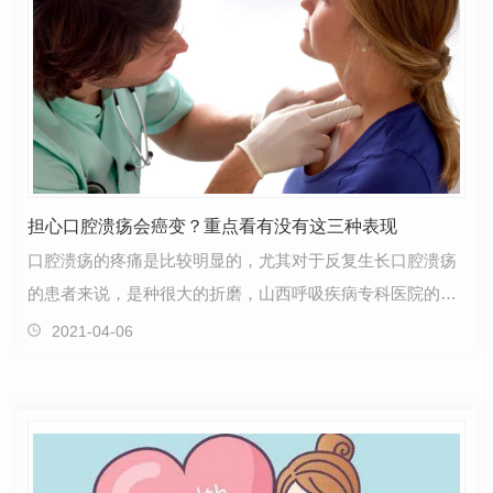
担心口腔溃疡会癌变？重点看有没有这三种表现
口腔溃疡的疼痛是比较明显的，尤其对于反复生长口腔溃疡
的患者来说，是种很大的折磨，山西呼吸疾病专科医院的临
床中也有患者会感到疑惑，自己的口腔溃疡反反复复会…
2021-04-06