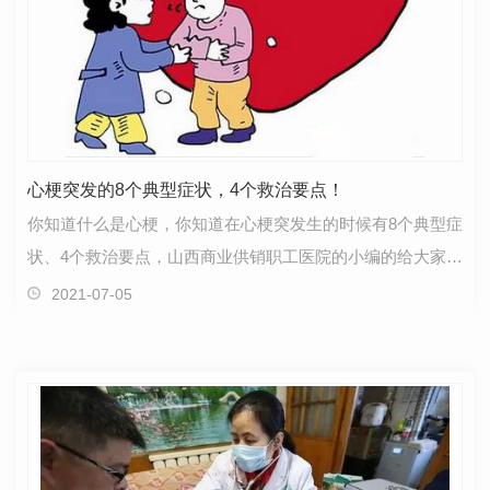
心梗突发的8个典型症状，4个救治要点！
你知道什么是心梗，你知道在心梗突发生的时候有8个典型症
状、4个救治要点，山西商业供销职工医院的小编的给大家分
享一下心梗的一些注意资料。一、到底什么是心梗？…
2021-07-05