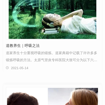
道教养生｜呼吸之法
道家养生十分重视呼吸的锻炼。道家典籍中记载了许许多多
锻炼呼吸的方法。太原气管炎专科医院大致可分为以下六
类：一、强调呼气类特点是在呼吸运动中侧重呼气，呼气…
2021-05-14