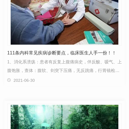
111条内科常见疾病诊断要点，临床医生人手一份！！
1、消化系溃疡：患者有反复上腹痛病史，伴反酸、嗳气、上
腹饱胀，查体：腹软、剑突下压痛，无反跳痛，行胃镜检查
可予以确证。2、急性肠梗阻：患者多有腹部手术病史…
2021-06-30