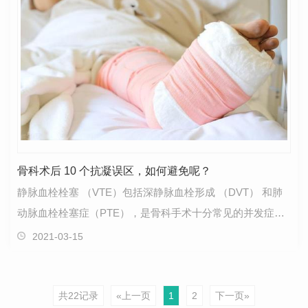
骨科术后 10 个抗凝误区，如何避免呢？
静脉血栓栓塞 （VTE）包括深静脉血栓形成 （DVT） 和肺
动脉血栓栓塞症（PTE），是骨科手术十分常见的并发症，
尤其多见于下肢手术或创伤，静脉血栓栓塞的预防需要引…
2021-03-15
共22记录
«上一页
1
2
下一页»